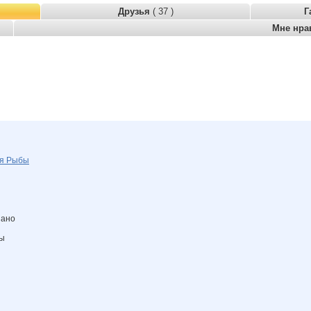
Друзья
( 37 )
Г
Мне нра
ля
Рыбы
зано
ны