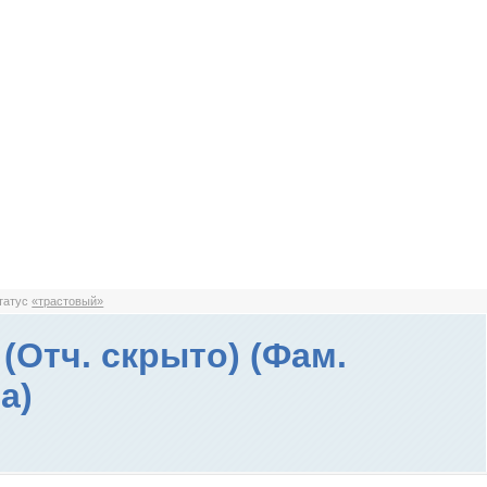
статус
«трастовый»
(Отч. скрыто) (Фам.
а)