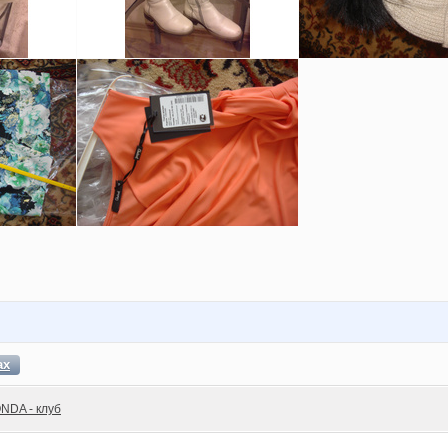
ах
NDA - клуб