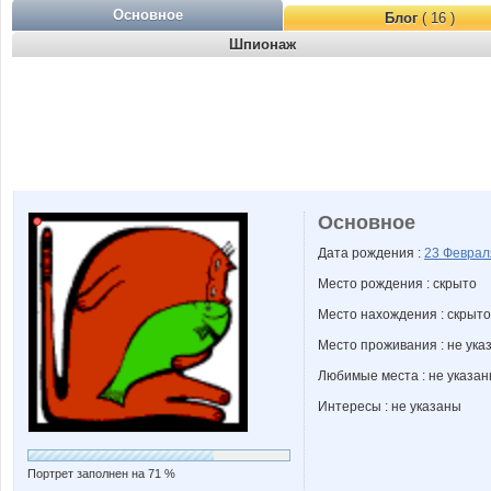
Основное
Блог
( 16 )
Шпионаж
Основное
Дата рождения :
23 Февра
Место рождения : скрыто
Место нахождения : скрыто
Место проживания : не ука
Любимые места : не указа
Интересы : не указаны
Портрет заполнен на 71 %