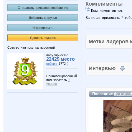
Комплименты
Отправить приватное сообщение
Комплиментов нет.
Вы не авторизованы! Чтоб
Добавить в друзья
Игнорировать
Сделать подарок
Метки лидеров
Совместная покупка: взрослый
популярность:
22429 место
рейтинг
1772
?
Интервью
Привилегированный
пользователь
9
уровня
Последние
фотогра